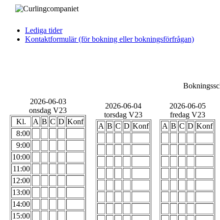
Lediga tider
Kontaktformulär (för bokning eller bokningsförfrågan)
Bokningssch
2026-06-03
2026-06-04
2026-06-05
onsdag V23
torsdag V23
fredag V23
Kl.
A
B
C
D
Konf
A
B
C
D
Konf
A
B
C
D
Konf
8:00
9:00
10:00
11:00
12:00
13:00
14:00
15:00