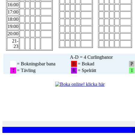
16:00
17:00
18:00
19:00
20:00
21-
23
A-D = 4 Curlingbanor
= Bokningsbar bana
B
= Bokad
P
T
= Tävling
R
= Spelrätt
I
T